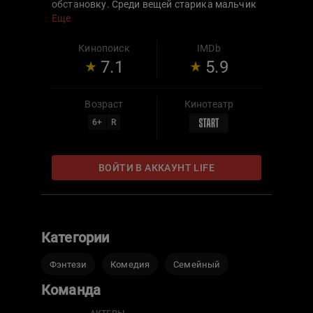
обстановку. Среди вещей старика мальчик
находит необычный драгоценный
Еще
медальон. Чтобы выручить родных, дед и
внук едут в Ташкент для продажи находки.
Кинопоиск
IMDb
Но первая поездка оборачивается
7.1
5.9
головокружительным приключением по
Востоку. Героям предстоит отыскать
легендарные сокровища бухарского эмира
Возраст
Кинотеатр
и столкнуться со злодеем, мечтающим
6
+
R
изменить историю.
ВОЙТИ В АККАУНТ LIFE
Категории
Фэнтези
Комедия
Семейный
Команда