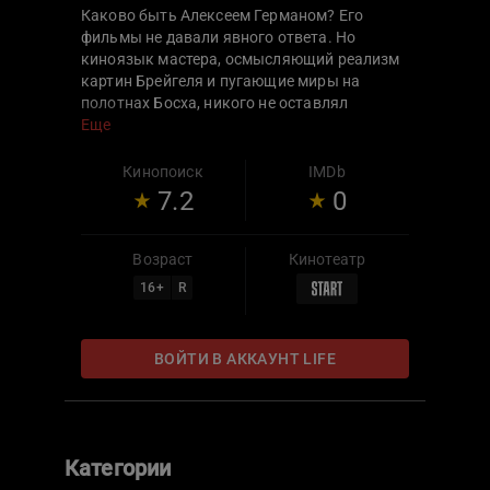
Каково быть Алексеем Германом? Его
фильмы не давали явного ответа. Но
киноязык мастера, осмысляющий реализм
картин Брейгеля и пугающие миры на
полотнах Босха, никого не оставлял
равнодушным. У зрителей будет
Еще
возможность не только разобраться в
творческой индивидуальности режиссера,
Кинопоиск
IMDb
но и увидеть, как художник буквально по
7.2
0
крупицам собирал в единое полотно свою
незавершенную знаковую работу «Трудно
быть богом».
Возраст
Кинотеатр
16
+
R
ВОЙТИ В АККАУНТ LIFE
Категории