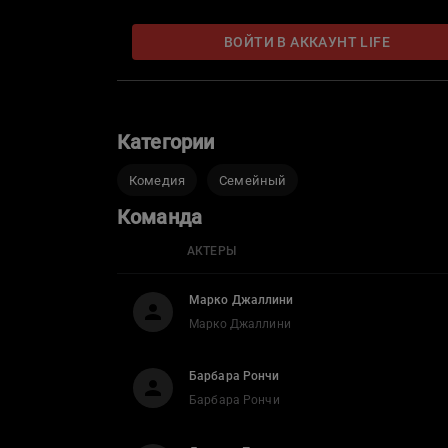
ВОЙТИ В АККАУНТ LIFE
Категории
Комедия
Семейный
Команда
АКТЕРЫ
Марко Джаллини
Марко Джаллини
Барбара Рончи
Барбара Рончи