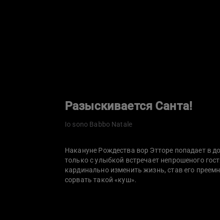
Разыскивается Санта!
Io sono Babbo Natale
Накануне Рождества вор Этторе попадает в д
только с улыбкой встречает непрошеного гост
кардинально изменить жизнь, став его преемн
сорвать такой «куш».