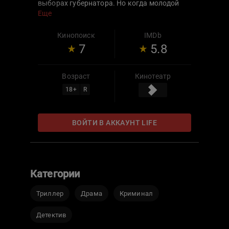
выборах губернатора. Но когда молодой
честолюбивый журналист, Си Джей
Еще
Николас начинает исследовать дела
Хантера, он обнаруживает фальсификации
Кинопоиск
IMDb
свидетельских показаний. Начиная
7
5.8
опасную игру в кошки - мышки с Хантером,
Си Джей становится подозреваемым в
убийстве, чтобы вывести
Возраст
Кинотеатр
коррумпированного политика на чистую
18
+
R
воду.
ВОЙТИ В АККАУНТ LIFE
Категории
Триллер
Драма
Криминал
Детектив