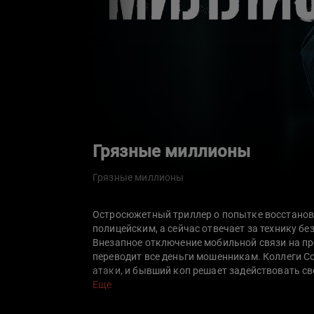
Грязные миллионы
Грязные миллионы
Остросюжетный триллер о попытке восстанов
полицейским, а сейчас отвечает за технику б
Внезапное отключение мобильной связи на пр
переводит все деньги мошенникам. Коллеги 
атаки, и бывший коп решает задействовать св
Вскоре Со-джун осознает, что единственный 
Еще
внедриться в китайский колл-центр и втереть
Ваку, который руководит группировкой.