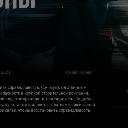
2021
Южная Корея
ить справедливость. Со-чжун был отличным
езопасности в крупной строительной компании.
оизводстве приводит к трагедии: жена Со-джуна
Со-джуна также становятся жертвами фишинговой
ои связи, чтобы восстановить справедливость.
способ наказать преступников — самому
ся в доверие к беспринципному психопату Про