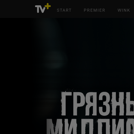
START
PREMIER
WINK