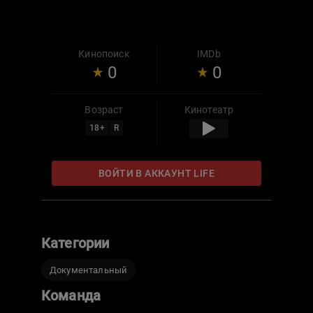
Кинопоиск
IMDb
0
0
Возраст
Кинотеатр
18
+
R
ВОЙТИ В АККАУНТ LIFE
Категории
Документальный
Команда