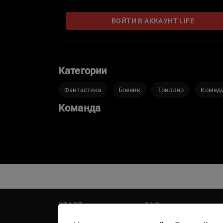
ВОЙТИ В АККАУНТ LIFE
Категории
Фантастика
Боевик
Триллер
Комед
Команда
START
FAQ
PREMIER
Написать в поддержку