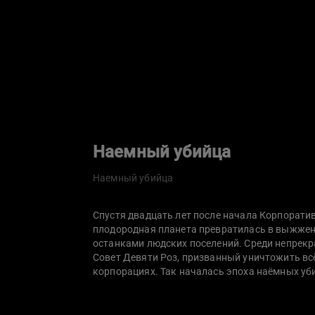
Наемный убийца
Наемный убийца
Спустя двадцать лет после начала Корпорати
плодородная планета превратилась в выжже
останками людских поселений. Среди непрекр
Совет Девяти Роз, призванный уничтожить всё
корпорациях. Так началась эпоха наёмных уб