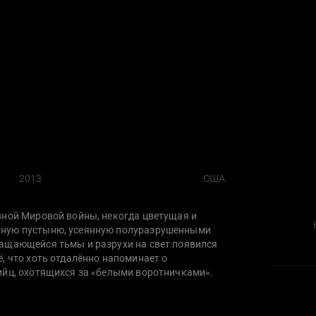
2013
США
вной Мировой войны, некогда цветущая и
нную пустыню, усеянную полуразрушенными
ащающейся тьмы и разрухи на свет появился
, что хоть отдалённо напоминает о
ийц, охотящихся за «белыми воротничками».