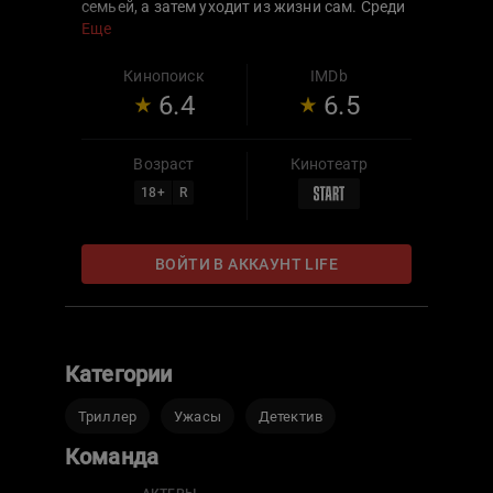
семьей, а затем уходит из жизни сам. Среди
погибших обязательно есть девятилетняя
Еще
дочь, а на месте преступления остаются
загадочные послания. Расшифровать их не
Кинопоиск
IMDb
удалось, других зацепок нет. За глухое дело
6.4
6.5
берется Ли Харкер — агент ФБР с темным
прошлым и нестандартным даром,
позволяющим ей идти по следу зла.
Возраст
Кинотеатр
18
+
R
ВОЙТИ В АККАУНТ LIFE
Категории
Триллер
Ужасы
Детектив
Команда