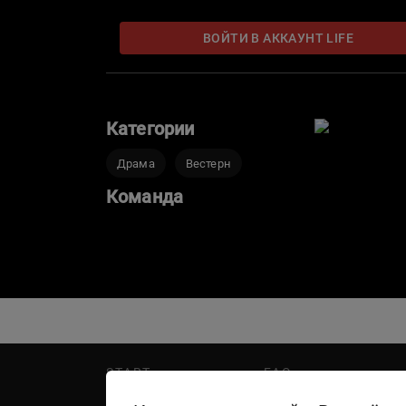
ВОЙТИ В АККАУНТ LIFE
Категории
Драма
Вестерн
Команда
START
FAQ
PREMIER
Написать в поддержку