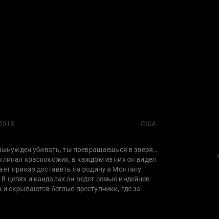
2018
США
ы вынужден убивать, ты превращаешься в зверя…
клинал краснокожих, в каждом из них он видел
ает приказ доставить на родину в Монтану
В цепях и кандалах он ведет семью индейцев
 и скрываются беглые преступники, где за
ть. Где-то на пути к отряду Блокера пристает
 команчи убили ее детей. Эта встреча меняет