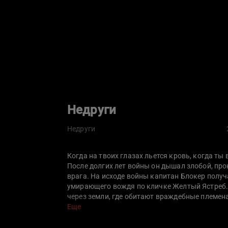
Недруги
Недруги
Когда на твоих глазах льется кровь, когда т
После долгих лет войны он дышал злобой, про
врага. На исходе войны капитан Блокер получ
умирающего вождя по кличке Желтый Ястреб. 
через земли, где обитают враждебные племена
каждым камнем поджидает смертельная опаснос
Еще
обезумевшая от горя вдова, на глазах которой
всё…