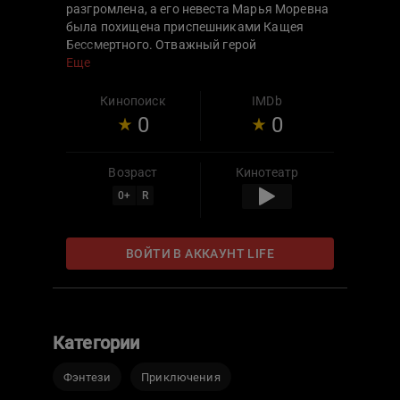
разгромлена, а его невеста Марья Моревна
была похищена приспешниками Кащея
Бессмертного. Отважный герой
отправляется в далекое и опасное
Еще
путешествие, чтобы вызволить
возлюбленную из рук коварного злодея.
Кинопоиск
IMDb
0
0
Возраст
Кинотеатр
0
+
R
ВОЙТИ В АККАУНТ LIFE
Категории
Фэнтези
Приключения