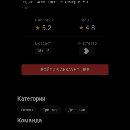
родившихся в день его смерти. Но
действительно ли маньяк мертв? Или зло
Еще
переселилось в тело неосторожного
подростка, которому теперь предстоит
Кинопоиск
IMDb
завершить страшную миссию?
5.2
4.8
Возраст
Кинотеатр
18
+
R
ВОЙТИ В АККАУНТ LIFE
Категории
Ужасы
Триллер
Детектив
Команда