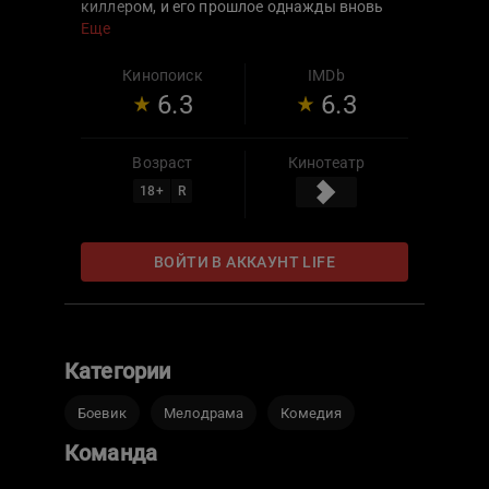
киллером, и его прошлое однажды вновь
заявляет о себе, причем не самым
Еще
приятным образом. И едва зародившиеся
отношения начинают подвергаться
Кинопоиск
IMDb
серьёзным испытаниям.
6.3
6.3
Возраст
Кинотеатр
18
+
R
ВОЙТИ В АККАУНТ LIFE
Категории
Боевик
Мелодрама
Комедия
Команда