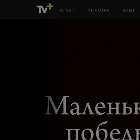
START
PREMIER
WINK