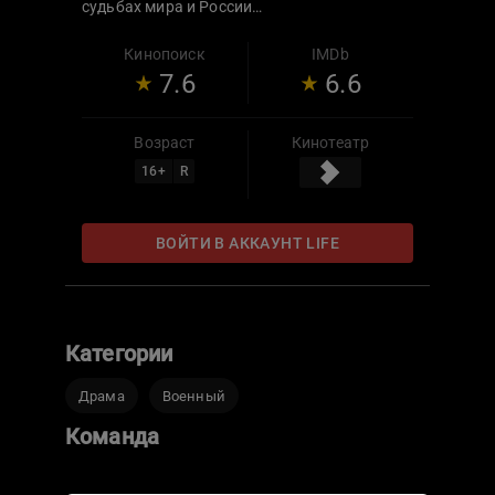
судьбах мира и России…
Кинопоиск
IMDb
7.6
6.6
Возраст
Кинотеатр
16
+
R
ВОЙТИ В АККАУНТ LIFE
Категории
Драма
Военный
Команда