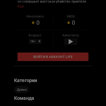
он совершает жестокое убийство приятеля
с аутизмом. Никто не может понять мотив
Еще
преступления, но парень отправляется в
тюрьму на пожизненное заключение.
Кинопоиск
IMDb
Воспитатель из колонии для
0
0
несовершеннолетних давно ищет
сенсационную историю для своей книги. Он
позволяет Лиланду вести дневник,
Возраст
Кинотеатр
чтобы выяснить правду о произошедшем.
18
+
R
ВОЙТИ В АККАУНТ LIFE
Категории
Драма
Команда