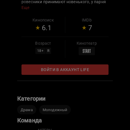
ровесники принимают новенького, у парня
появляется серьезный враг — школьный
Еще
хулиган Нежинский. Умный Арс необычным
способом пытается выйти из конфликта.
Кинопоиск
IMDb
6.1
7
Возраст
Кинотеатр
18
+
R
ВОЙТИ В АККАУНТ LIFE
Категории
Драма
Молодежный
Команда