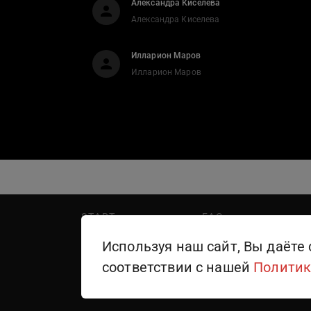
Александра Киселева
Александра Киселева
Илларион Маров
Илларион Маров
START
FAQ
PREMIER
Написать в поддержку
Используя наш сайт, Вы даёте 
WINK
Правила пользования
соответствии с нашей
Политик
ТЕЛЕКАНАЛЫ