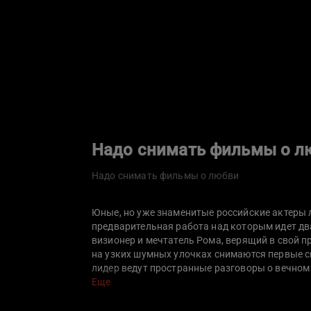
Надо снимать фильмы о л
Надо снимать фильмы о любви
Юные, но уже знаменитые российские актеры л
предварительная работа над которым идет два
визионер и мечтатель Рома, верящий в свой п
на узких шумных улочках снимаются первые сц
лидер ведут пространные разговоры о вечном
оказывается под угрозой: Марк влюбляется в
Еще
проводит время с ней.