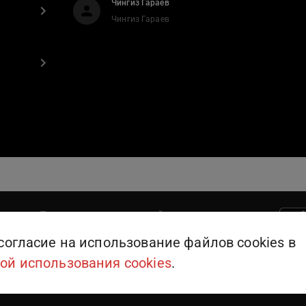
Чингиз Гараев
Чингиз Гараев
Поддержка пользователей
909
или
+375 (25) 909-09-09
согласие на использование файлов cookies в
ой использования cookies
.