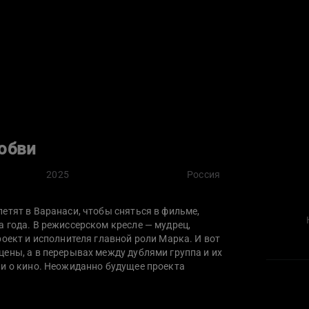
юбви
2025
Россия
етят в Варанаси, чтобы сняться в фильме,
 года. В режиссерском кресле — мудрец,
роект и исполнителя главной роли Марка. И вот
ены, а в перерывах между дублями группа и их
 и о кино. Неожиданно будущее проекта
 прекрасную незнакомку и вместо съемок