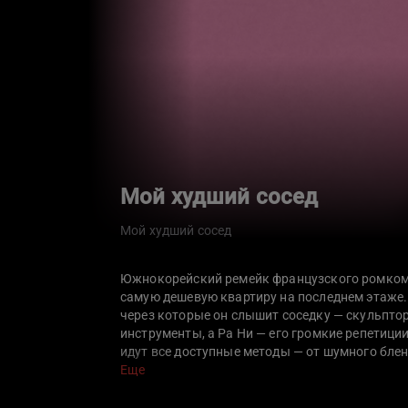
Мой худший сосед
Мой худший сосед
Южнокорейский ремейк французского ромком
самую дешевую квартиру на последнем этаже. 
через которые он слышит соседку — скульпто
инструменты, а Ра Ни — его громкие репетиции
идут все доступные методы — от шумного блен
временем между Сын Джином и Ра Ни завязыв
Еще
непреступную стену.