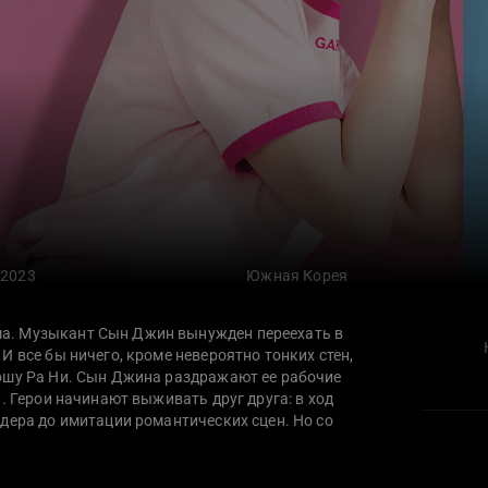
2023
Южная Корея
а. Музыкант Сын Джин вынужден переехать в
И все бы ничего, кроме невероятно тонких стен,
ршу Ра Ни. Сын Джина раздражают ее рабочие
. Герои начинают выживать друг друга: в ход
дера до имитации романтических сцен. Но со
ается диалог, способный разрушить