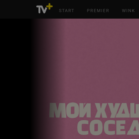
START
PREMIER
WINK