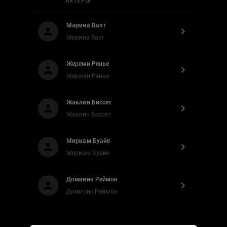
АКТЕРЫ
Марина Вакт
Марина Вакт
Жереми Ренье
Жереми Ренье
Жаклин Биссет
Жаклин Биссет
Мириам Буайе
Мириам Буайе
Доминик Реймон
Доминик Реймон