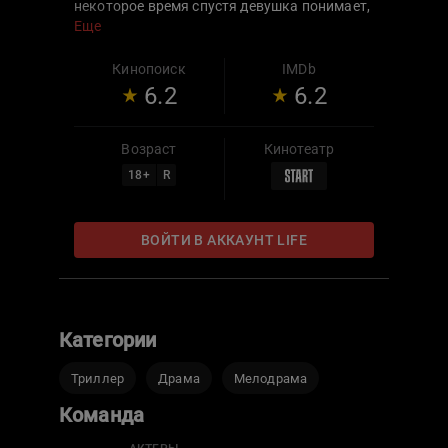
некоторое время спустя девушка понимает,
что ничего не знает о своём возлюбленном.
Еще
И, что страшнее, он совсем не тот, за кого
себя выдаёт.
Кинопоиск
IMDb
6.2
6.2
Возраст
Кинотеатр
18
+
R
ВОЙТИ В АККАУНТ LIFE
Категории
Триллер
Драма
Мелодрама
Команда