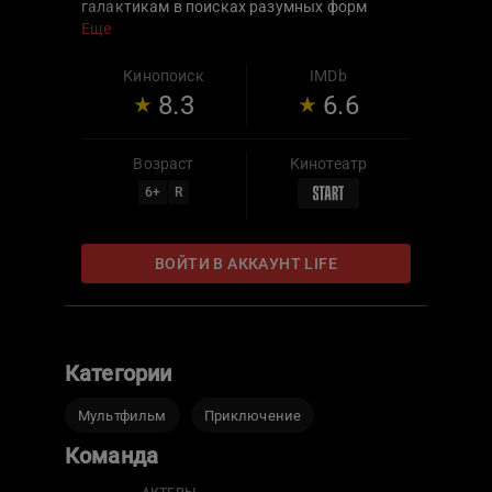
галактикам в поисках разумных форм
жизни. Во время очередной экспедиции
Еще
космический корабль терпит крушение, но
взрослые успевают посадить сына в
Кинопоиск
IMDb
спасательную капсулу. Он оказывается на
8.3
6.6
неизведанной планете с невероятной
флорой и фауной. Герою нужно
продержаться в этом красивом, но опасном
Возраст
Кинотеатр
мире до прилета родных.
6
+
R
ВОЙТИ В АККАУНТ LIFE
Категории
Мультфильм
Приключение
Команда