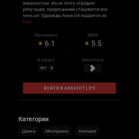
внешностью. Из-за этого страдает
репутация, предложений становится все
меньше. Однажды Анна соглашается на
необычную работу — давать уроки по
Еще
технике речи юноше из приюта. Она знает,
что парень — вор, однако это не мешает их
Кинопоиск
IMDb
сближению. За встречами, общими
6.1
5.5
разговорами, прогулками и обедами
приходит влюбленность. Она кружит голову
и заставляет совершать безумные
Возраст
Кинотеатр
поступки. Так, без гроша в кармане они
18
+
R
покидают Западный Берлин и
отправляются во Францию к морю.
ВОЙТИ В АККАУНТ LIFE
Категории
Драма
Мелодрама
Комедия