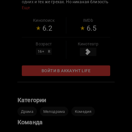
одних и тех же грехах. Но никакая близость
не сравнима для него с блаженством,
Еще
которого он достигает в одиночестве перед
компьютером, смотря порнографию.
Кинопоиск
IMDb
6.2
6.5
Возраст
Кинотеатр
16
+
R
ВОЙТИ В АККАУНТ LIFE
Категории
Драма
Мелодрама
Комедия
Команда