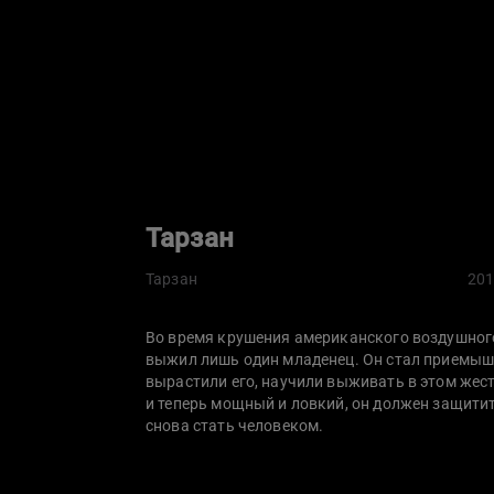
Тарзан
Тарзан
20
Во время крушения американского воздушного
выжил лишь один младенец. Он стал приемыше
вырастили его, научили выживать в этом жес
и теперь мощный и ловкий, он должен защитит
снова стать человеком.