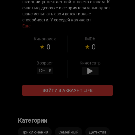
школьница мечтает пойти по его стопам. К
счастью, девочке и ее приятелям выпадает
шанс испытать свои детективные
способности. У соседей начинают
загадочно пропадать домашние любимцы,
Еще
а значит, в районе орудуют бессовестные
похитители. Бойкая Оливия, ее верный пес,
Кинопоиск
IMDb
а также одноклассники Гейб
0
0
и Джейден начинают расследование. Они
тщательно изучают улики, чтобы покарать
негодяев и вернуть питомцев домой целыми
Возраст
Кинотеатр
и невредимыми!
12
+
R
ВОЙТИ В АККАУНТ LIFE
Категории
Приключения
Семейный
Детектив