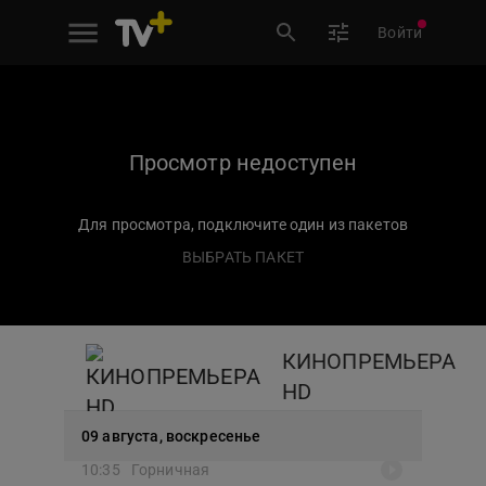
18:50
Час тишины
Войти
20:30
Голосовой помощник
22:15
9 секунд
Просмотр недоступен
00:10
В потерянных землях
Для просмотра, подключите один из пакетов
01:50
Садовник
ВЫБРАТЬ ПАКЕТ
03:35
Письма о любви
05:25
За Палыча! 2
КИНОПРЕМЬЕРА
06:55
Бухта Бэррона
HD
08:50
Голосовой помощник
07 августа, пятница
08 августа, суббота
09 августа, воскресенье
10:35
Горничная